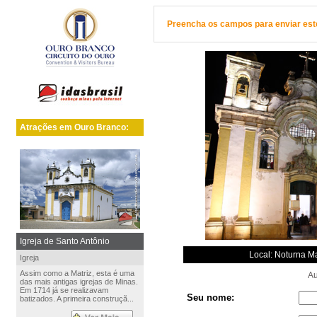
Preencha os campos para enviar este 
Atrações em Ouro Branco:
Igreja de Santo Antônio
Local: Noturna Ma
Igreja
Assim como a Matriz, esta é uma
Aut
das mais antigas igrejas de Minas.
Em 1714 já se realizavam
Seu nome:
batizados. A primeira construçã...