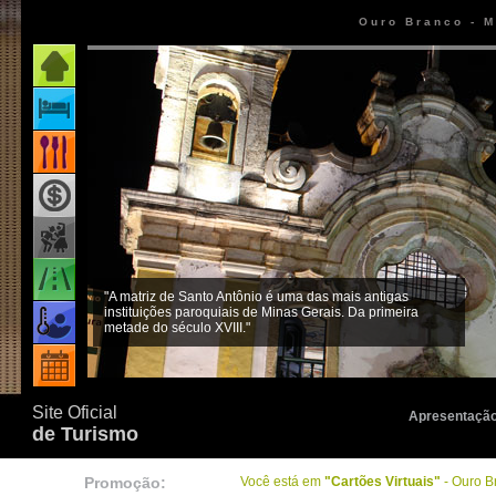
Ouro Branco - M
Página inicial
Onde ficar
Onde comer
Como chegar
"A matriz de Santo Antônio é uma das mais antigas
instituições paroquiais de Minas Gerais. Da primeira
Quando ir
metade do século XVIII."
Eventos
Site Oficial
Apresentaçã
de Turismo
Promoção:
Você está em
"Cartões Virtuais"
- Ouro B